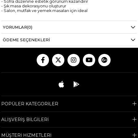
- Sofra düzenine estetik görünüm kazandırır
- Şık masa dekorasyonu oluşturur
- Salon, mutfak ve yemek masaları için ideal
YORUMLAR
(0)
ÖDEME SEÇENEKLERI
POPÜLER KATEGORİLER
ALIŞVERİŞ BİLGİLERİ
MÜŞTERİ HİZMETLERİ