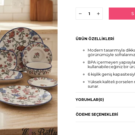
ÜRÜN ÖZELLIKLERI
Modern tasarımıyla dikka
görünümüyle sofralarınıza
BPA içermeyen yapısıyla 
kullanabileceğiniz bir ür
6 kişilik geniş kapasitesiy
Yüksek kaliteli porselen
sunar.
Modern stil sahibi olan 
estetik bir görünüm kaza
YORUMLAR
(0)
ÖDEME SEÇENEKLERI