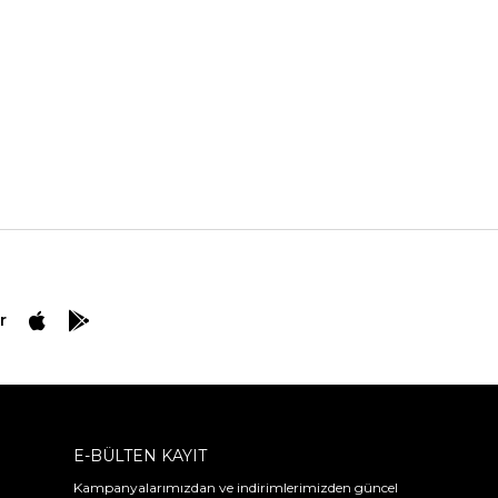
r
E-BÜLTEN KAYIT
Kampanyalarımızdan ve indirimlerimizden güncel