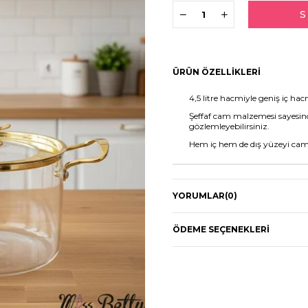
ÜRÜN ÖZELLIKLERI
4,5 litre hacmiyle geniş iç hac
Şeffaf cam malzemesi sayesind
gözlemleyebilirsiniz.
Hem iç hem de dış yüzeyi cam
YORUMLAR
(0)
ÖDEME SEÇENEKLERI