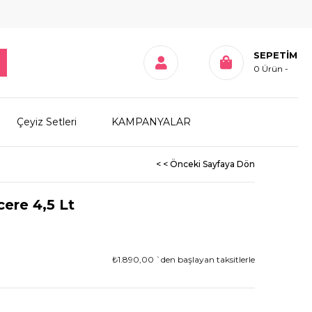
SEPETIM
0
Ürün
Çeyiz Setleri
KAMPANYALAR
< < Önceki Sayfaya Dön
ere 4,5 Lt
₺1.890,00
`den başlayan taksitlerle