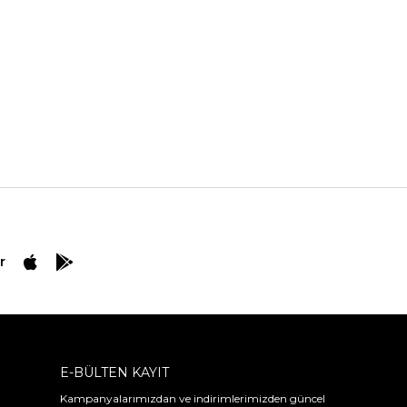
r
E-BÜLTEN KAYIT
Kampanyalarımızdan ve indirimlerimizden güncel